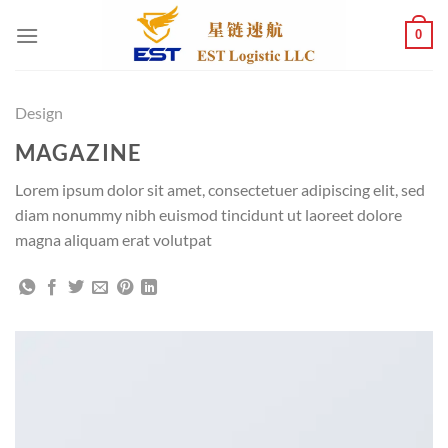
跳
0
到
内
容
Design
MAGAZINE
Lorem ipsum dolor sit amet, consectetuer adipiscing elit, sed
diam nonummy nibh euismod tincidunt ut laoreet dolore
magna aliquam erat volutpat