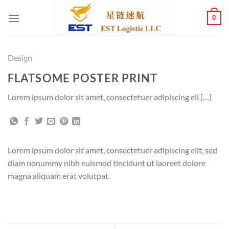
跳
0
到
内
容
Design
FLATSOME POSTER PRINT
Lorem ipsum dolor sit amet, consectetuer adipiscing eli […]
Lorem ipsum dolor sit amet, consectetuer adipiscing elit, sed
diam nonummy nibh euismod tincidunt ut laoreet dolore
magna aliquam erat volutpat.