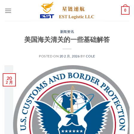
跳
0
到
内
容
新闻资讯
美国海关清关的一些基础解答
POSTED ON
20 2 月, 2026
BY
COLE
20
2 月