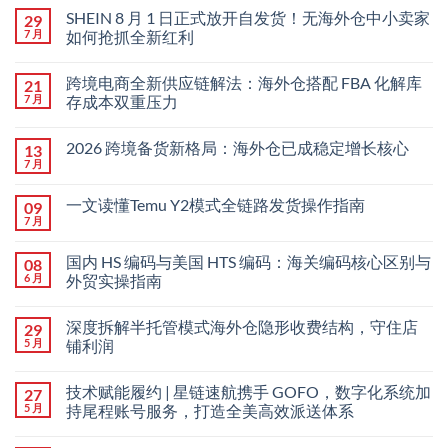
SHEIN 8 月 1 日正式放开自发货！无海外仓中小卖家
29
7 月
如何抢抓全新红利
跨境电商全新供应链解法：海外仓搭配 FBA 化解库
21
7 月
存成本双重压力
2026 跨境备货新格局：海外仓已成稳定增长核心
13
7 月
一文读懂Temu Y2模式全链路发货操作指南
09
7 月
国内 HS 编码与美国 HTS 编码：海关编码核心区别与
08
6 月
外贸实操指南
深度拆解半托管模式海外仓隐形收费结构，守住店
29
5 月
铺利润
技术赋能履约 | 星链速航携手 GOFO，数字化系统加
27
5 月
持尾程账号服务，打造全美高效派送体系