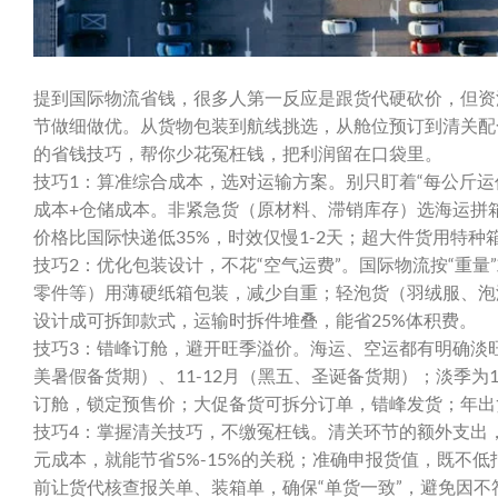
提到国际物流省钱，很多人第一反应是跟货代硬砍价，但资
节做细做优。从货物包装到航线挑选，从舱位预订到清关配
的省钱技巧，帮你少花冤枉钱，把利润留在口袋里。
技巧1：算准综合成本，选对运输方案。别只盯着“每公斤运
成本+仓储成本。非紧急货（原材料、滞销库存）选海运拼箱或海
价格比国际快递低35%，时效仅慢1-2天；超大件货用特种
技巧2：优化包装设计，不花“空气运费”。国际物流按“重
零件等）用薄硬纸箱包装，减少自重；轻泡货（羽绒服、泡
设计成可拆卸款式，运输时拆件堆叠，能省25%体积费。
技巧3：错峰订舱，避开旺季溢价。海运、空运都有明确淡旺
美暑假备货期）、11-12月（黑五、圣诞备货期）；淡季为1-
订舱，锁定预售价；大促备货可拆分订单，错峰发货；年出
技巧4：掌握清关技巧，不缴冤枉钱。清关环节的额外支出
元成本，就能节省5%-15%的关税；准确申报货值，既不
前让货代核查报关单、装箱单，确保“单货一致”，避免因不