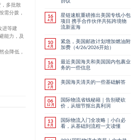
协议
货，多批散
按需分拨，
星链速航重磅推出美国专线小包
16
4 月
项目 携手合作伙伴共拓跨境物
流新蓝海
改进等建
避能力，及
紧急，美国邮政计划增加燃油附
10
4 月
加费（4/26/2026开始）
然会降低，
最近美国海关和美国国内包裹业
16
3 月
务的一些信息
美国海关清关的一些基础解答
20
2 月
国际物流省钱秘籍｜告别硬砍
06
12 月
价，从细节抠出真利润
国际物流入门全攻略｜小白必
13
8 月
看，从基础到流程一文读懂