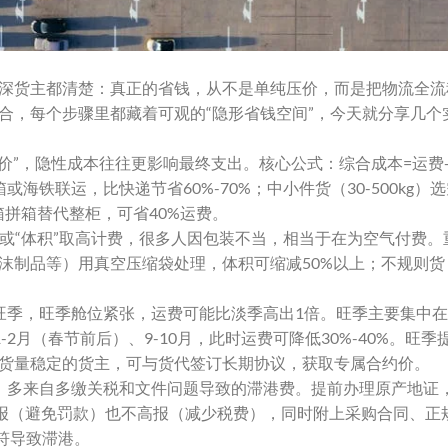
深货主都清楚：真正的省钱，从不是单纯压价，而是把物流全流
合，每个步骤里都藏着可观的“隐形省钱空间”，今天就分享几个
价”，隐性成本往往更影响最终支出。核心公式：综合成本=运费
铁联运，比快递节省60%-70%；中小件货（30-500kg）
箱拼箱替代整柜，可省40%运费。
量”或“体积”取高计费，很多人因包装不当，相当于在为空气付费
沫制品等）用真空压缩袋处理，体积可缩减50%以上；不规则货
季，旺季舱位紧张，运费可能比淡季高出1倍。旺季主要集中在6
2月（春节前后）、9-10月，此时运费可降低30%-40%。旺季提
货量稳定的货主，可与货代签订长期协议，获取专属合约价。
，多来自多缴关税和文件问题导致的滞港费。提前办理原产地证
低报（避免罚款）也不高报（减少税费），同时附上采购合同、正
符导致滞港。