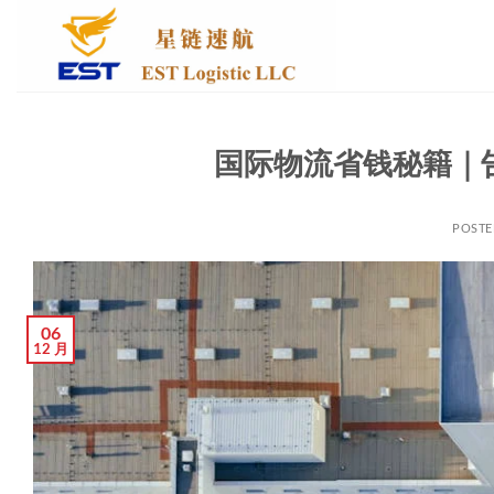
跳
到
内
容
国际物流省钱秘籍｜
POST
06
12 月