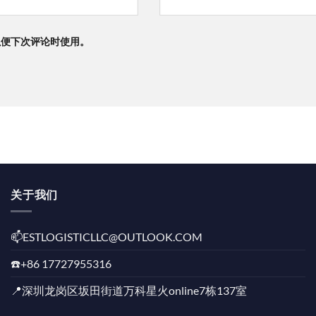
以便下次评论时使用。
关于我们
📫️ESTLOGISTICLLC@OUTLOOK.COM
☎️+86 17727955316
📍深圳龙岗区坂田街道万科星火online7栋137室