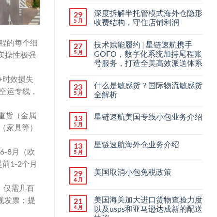
深度拆解半托管模式海外仓隐形
29
5 月
收费结构，守住店铺利润
程的每个细
技术赋能履约 | 星链速航携手
27
5 月
GOFO，数字化系统加持尾程账
实操性极强
号服务，打造全美高效派送体系
+时效损失
什么是敏感货？国际物流敏感货
23
选空运专线，
5 月
全解析
。重货（金属
星链速航美国专线小包业务介绍
13
5 月
（家具等）
星链速航海外仓业务介绍
13
-8月（欧
5 月
前1-2个月
美国取消小包免税政策
29
4 月
，仅需几百
美国海关加大进口货物查验力度
规发票；提
21
4 月
以及usps和亚马逊达成新的配送