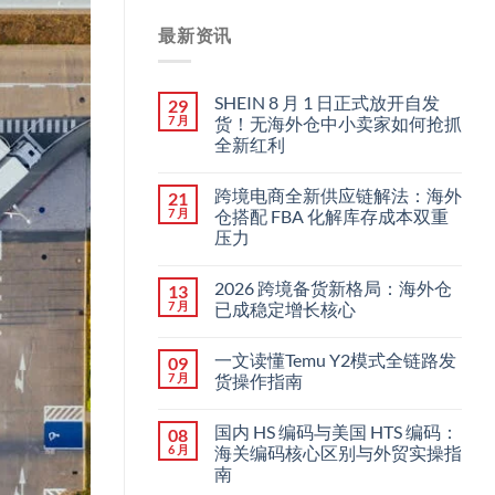
最新资讯
SHEIN 8 月 1 日正式放开自发
29
7 月
货！无海外仓中小卖家如何抢抓
全新红利
跨境电商全新供应链解法：海外
21
7 月
仓搭配 FBA 化解库存成本双重
压力
2026 跨境备货新格局：海外仓
13
7 月
已成稳定增长核心
一文读懂Temu Y2模式全链路发
09
7 月
货操作指南
国内 HS 编码与美国 HTS 编码：
08
6 月
海关编码核心区别与外贸实操指
南