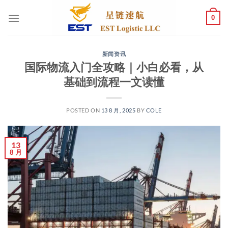
跳
0
到
内
容
新闻资讯
国际物流入门全攻略｜小白必看，从
基础到流程一文读懂
POSTED ON
13 8 月, 2025
BY
COLE
13
8 月