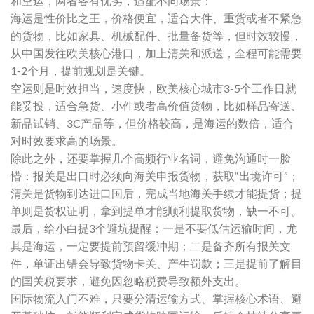
和空运，两者各有优劣，适配不同场景：
海运是性价比之王，价格便宜，适合大件、重货或者不紧急
的货物，比如家具、机械配件、批量备货等，但时效较慢，
从中国发往欧美核心港口，加上清关和派送，全程可能需要
1-2个月，提前规划是关键。
空运则是时效担当，速度快，欧美核心城市3-5个工作日就
能妥投，适合急货、小件或者高价值货物，比如样品寄送、
新品试销、3C产品等，但价格较高，是海运的数倍，适合
对时效要求高的场景。
除此之外，还要掌握几个高频行业名词，避免沟通时一脸
懵：报关是出口时必须向海关申报货物，获取“出境许可”；
清关是货物到达进口国后，完成当地海关手续才能提货；提
单则是货权证明，拿到提单才能顺利提取货物，缺一不可。
最后，给小白提3个避坑提醒：一是不要低估运输时间，尤
其是海运，一定要提前预留缓冲期；二是备齐所有报关文
件，单证出错会导致货物卡关、产生罚款；三是提前了解目
的国关税要求，避免因忽略税费导致额外支出。
国际物流入门不难，只要分清运输方式、掌握核心术语、避