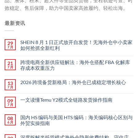
品、液体、粉末、超大件等全品类货物，全程轨迹可查、时
效稳定、售后保障，助力中国卖家高效履约、轻松出海。
最新资讯
SHEIN 8 月 1 日正式放开自发货！无海外仓中小卖家
29
7 月
如何抢抓全新红利
跨境电商全新供应链解法：海外仓搭配 FBA 化解库
21
7 月
存成本双重压力
2026 跨境备货新格局：海外仓已成稳定增长核心
13
7 月
一文读懂Temu Y2模式全链路发货操作指南
09
7 月
国内 HS 编码与美国 HTS 编码：海关编码核心区别与
08
6 月
外贸实操指南
深度拆解半托管模式海外仓隐形收费结构，守住店