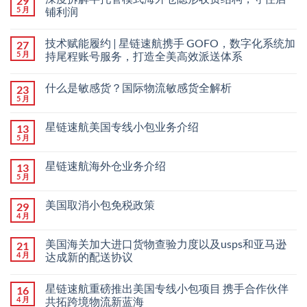
29
5 月
铺利润
技术赋能履约 | 星链速航携手 GOFO，数字化系统加
27
5 月
持尾程账号服务，打造全美高效派送体系
什么是敏感货？国际物流敏感货全解析
23
5 月
星链速航美国专线小包业务介绍
13
5 月
星链速航海外仓业务介绍
13
5 月
美国取消小包免税政策
29
4 月
美国海关加大进口货物查验力度以及usps和亚马逊
21
4 月
达成新的配送协议
星链速航重磅推出美国专线小包项目 携手合作伙伴
16
4 月
共拓跨境物流新蓝海