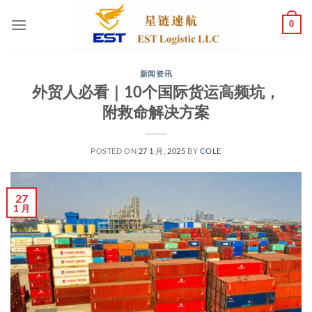
跳
0
到
内
容
新闻资讯
外贸人必看｜10个国际货运高频坑，
附救命解决方案
POSTED ON
27 1 月, 2025
BY
COLE
27
1 月