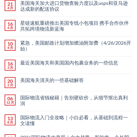
美国海关加大进口货物查验力度以及usps和亚马逊
21
4 月
达成新的配送协议
星链速航重磅推出美国专线小包项目 携手合作伙伴
16
4 月
共拓跨境物流新蓝海
紧急，美国邮政计划增加燃油附加费（4/26/2026开
10
4 月
始）
最近美国海关和美国国内包裹业务的一些信息
16
3 月
美国海关清关的一些基础解答
20
2 月
国际物流省钱秘籍｜告别硬砍价，从细节抠出真利
06
12 月
润
国际物流入门全攻略｜小白必看，从基础到流程一
13
8 月
文读懂