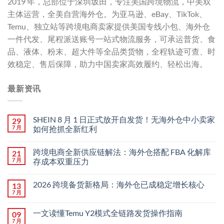
2019 年，总部位于深圳坂田，专注美国跨境物流，中美双
主体运营，全美自营海外仓。为亚马逊、eBay、TikTok、
Temu、独立站等跨境电商卖家提供美国专线小包、海外仓
一件代发、尾程派送账号一站式物流服务，可承运普货、食
品、液体、粉末、超大件等全品类货物，全程轨迹可查、时
效稳定、售后保障，助力中国卖家高效履约、轻松出海。
最新资讯
SHEIN 8 月 1 日正式放开自发货！无海外仓中小卖家
29
7 月
如何抢抓全新红利
跨境电商全新供应链解法：海外仓搭配 FBA 化解库
21
7 月
存成本双重压力
2026 跨境备货新格局：海外仓已成稳定增长核心
13
7 月
一文读懂Temu Y2模式全链路发货操作指南
09
7 月