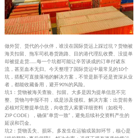
做外贸、货代的小伙伴，谁没在国际货运上踩过坑？货物被
海关扣留、拖车司机卷货跑路、目的港代理乱收费、没提单
却被提走货……每一个坑都可能让辛苦谈成的订单付诸东
流，甚至血本无归。今天整理了国际货运中最常见的10个
坑，搭配可直接落地的解决方案，不管是新手还是资深从业
者，都能收藏备用，避开90%的风险。
坑1：货物被海关查验、扣留。大多是因为提单信息不完
整、货物与申报不符，或是涉及侵权。解决方案：出货前务
必核对完整提单信息，向收货人索要详细资料（如税号、
ZIP CODE），确保“单货一致”，避免后续补交资料产生的
延误和罚金。
坑2：货物丢失、损坏。多发生在运输或装卸环节，核心是