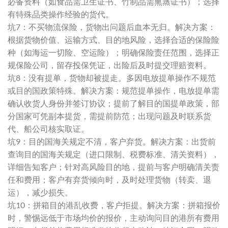
必备资料（如食品需卫生证书、竹制品需熏蒸证书）；选择
有特殊品类操作经验的货代。
坑7：不买物流保险，货物出问题后血本无归。解决方案：
根据货物价值、运输方式、目的地风险，选择合适的保险险
种（如海运一切险、空运险）；明确保险责任范围，选择正
规保险公司，留存投保凭证，出险后及时提交理赔资料。
坑8：没有提单，货物却被提走。多因电放提单操作不规范
或目的国政策特殊。解决方案：规范提单操作，电放提单需
确认收货人身份并签订协议；提前了解目的国提单政策，部
分国家可凭副本提货，需提前防范；出现问题及时联系货
代、船公司核实取证。
坑9：目的国海关规定不清，客户弃货。解决方案：出货前
查询目的国海关规定（进口限制、税费标准、清关资料），
详细告知客户；针对高风险目的地，提前与客户明确清关责
任和费用；客户有弃货倾向时，及时处理货物（转卖、退
运），减少损失。
坑10：拼箱目的港乱收费，客户拒提。解决方案：拼箱报价
时，警惕远低于市场均价的报价，主动询问目的港所有费用