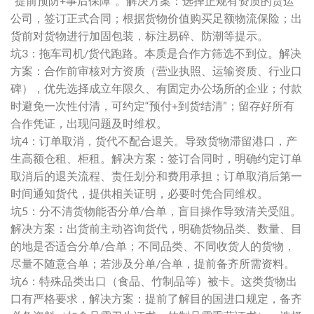
“提前预防+事后保障”。解决方案：选择正规有资质的货运
公司，签订正式合同；根据货物价值购买足额物流保险；出
货前对货物进行加固包装，标注易碎、防潮等提示。
坑3：拖车司机/货代跑路。本质是合作方筛选不到位。解决
方案：合作前审核对方资质（营业执照、运输资质、行业口
碑），优先选择成立年限久、有固定办公场所的企业；付款
时避免一次性付清，可约定“预付+到货结清”；留存好所有
合作凭证，出现问题及时维权。
坑4：订单取消，货代不配合退关。导致货物滞留港口，产
生高额仓租、柜租。解决方案：签订合同时，明确约定订单
取消后的退关流程、责任划分和费用承担；订单取消后第一
时间通知货代，提供相关证明，必要时凭合同维权。
坑5：分不清货物能否分单/合单，盲目操作导致清关受阻。
解决方案：出货前主动咨询货代，明确货物品类、数量、目
的地是否适合分单/合单；不同品类、不同收货人的货物，
尽量不随意合单；若涉及分单/合单，提前备齐所需资料。
坑6：特殊品类出口（食品、竹制品等）被卡。这类货物出
口有严格要求，解决方案：提前了解目的国进口规定，备齐