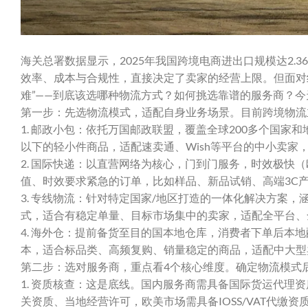
海关总署数据显示，2025年我国跨境电商进出口规模达2.
效率、成本与合规性，直接决定了卖家的经营上限。但面对
难”——到底该选哪种物流方式？如何挑选靠谱的服务商？
第一步：先选物流模式，适配自身业务场景。目前跨境物流
1. 邮政小包：依托万国邮政联盟，覆盖全球200多个国家
以下的轻小件商品，适配速卖通、Wish等平台的中小卖家
2. 国际快递：以直营网络为核心，门到门服务，时效极快
值、时效要求紧急的订单，比如样品、新品试销、高端3C
3. 专线物流：针对特定国家/地区打造的一体化解决方案，
式，适合有稳定单量、目标市场集中的卖家，适配全平台、
4. 海外仓：提前备货至目的国本地仓库，消费者下单后本
本，适合标品类、高频复购、销量稳定的商品，适配中大型
第二步：选对服务商，重点看4个核心维度。确定物流模式
1. 资质核查：这是底线。国内服务商需具备国际货运代理
关资质、当地经营许可，欧美市场需具备IOSS/VAT代缴