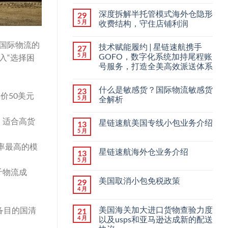
深度拆解半托管模式海外仓隐形
29
5 月
收费结构，守住店铺利润
，国际物流的
技术赋能履约 | 星链速航携手
27
5 月
GOFO，数字化系统加持尾程账
入“选择困
号服务，打造全美高效派送体系
什么是敏感货？国际物流敏感货
23
价50美元
5 月
全解析
，适合高货
星链速航美国专线小包业务介绍
13
5 月
透率最高的模
星链速航海外仓业务介绍
13
5 月
斤物流成
美国取消小包免税政策
29
4 月
美国海关加大进口货物查验力度
备目的国清
21
4 月
以及usps和亚马逊达成新的配送