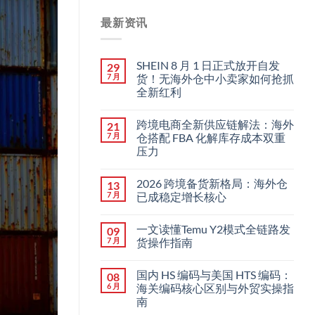
最新资讯
SHEIN 8 月 1 日正式放开自发
29
7 月
货！无海外仓中小卖家如何抢抓
全新红利
跨境电商全新供应链解法：海外
21
7 月
仓搭配 FBA 化解库存成本双重
压力
2026 跨境备货新格局：海外仓
13
7 月
已成稳定增长核心
一文读懂Temu Y2模式全链路发
09
7 月
货操作指南
国内 HS 编码与美国 HTS 编码：
08
6 月
海关编码核心区别与外贸实操指
南