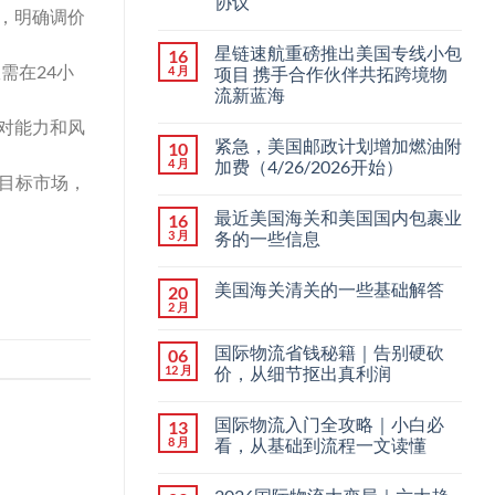
协议
，明确调价
星链速航重磅推出美国专线小包
16
需在24小
4 月
项目 携手合作伙伴共拓跨境物
流新蓝海
对能力和风
紧急，美国邮政计划增加燃油附
10
4 月
加费（4/26/2026开始）
目标市场，
最近美国海关和美国国内包裹业
16
3 月
务的一些信息
美国海关清关的一些基础解答
20
2 月
国际物流省钱秘籍｜告别硬砍
06
12 月
价，从细节抠出真利润
国际物流入门全攻略｜小白必
13
8 月
看，从基础到流程一文读懂