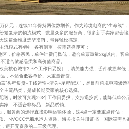
36万亿元，连续11年保持两位数增长。作为跨境电商的“生命线”
纷繁复杂的物流模式、数量众多的服务商，很多新手卖家都会陷
今天这篇全维度选型指南，帮你轻松搞定。
主流模式有4种，各有侧重，按需选择即可：
和地区，价格亲民，单件计费门槛低，适合单票重量2kg以内、客单
，不适合敏感品类和高价值商品。
（欧美核心城市3-5个工作日妥投），清关能力强，丢件破损率低
产品，不适合低客单价、大重量普货。
涵盖“头程集货+干线运输+清关+尾程配送”，是目前跨境电商渗
全主流品类，是成长期卖家的核心选择。
地配送，时效可实现2-3个工作日妥投，支持退换货，能降低单公
卖家，不适合非标品、新品试销。
后，服务商的选择直接影响运输体验，这4点一定要重点评估：
资质、NVOCC无船承运人资质、海关报关注册证书；国际端需具
资质，避开无资质的二三级代理。