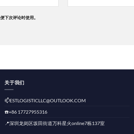
以便下次评论时使用。
关于我们
📫️ESTLOGISTICLLC@OUTLOOK.COM
☎️+86 17727955316
📍深圳龙岗区坂田街道万科星火online7栋137室