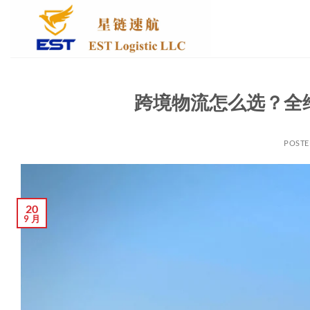
跳
到
内
容
跨境物流怎么选？全
POST
20
9 月