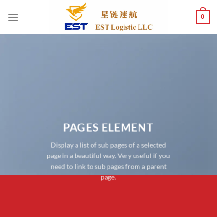
跳
0
到
内
容
PAGES ELEMENT
Display a list of sub pages of a selected
page in a beautiful way. Very useful if you
need to link to sub pages from a parent
page.