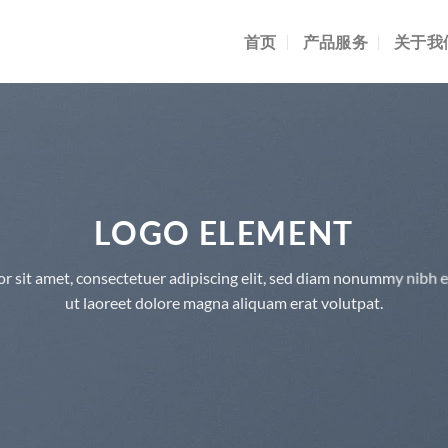
首页
产品服务
关于我
LOGO ELEMENT
r sit amet, consectetuer adipiscing elit, sed diam nonummy nibh 
ut laoreet dolore magna aliquam erat volutpat.