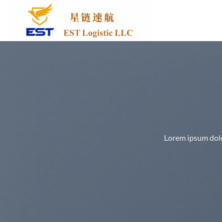
跳
到
内
容
Lorem ipsum dolo