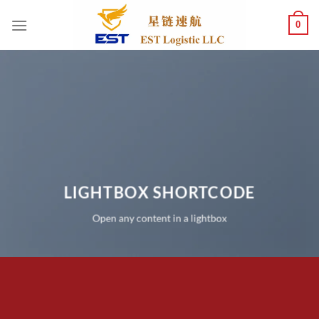
跳
0
到
内
容
LIGHTBOX SHORTCODE
Open any content in a lightbox