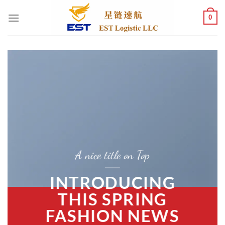
跳
0
到
内
容
A nice title on Top
INTRODUCING
THIS SPRING
FASHION NEWS