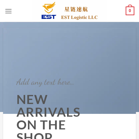
跳
0
到
内
容
Add any text here…
NEW
ARRIVALS
ON THE
SHOP